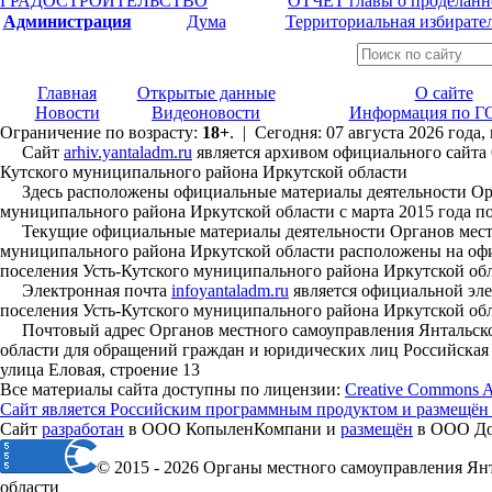
ГРАДОСТРОИТЕЛЬСТВО
ОТЧЕТ главы о проделанн
Администрация
Дума
Территориальная избирате
Главная
Открытые данные
О сайте
Новости
Видеоновости
Информация по Г
Ограничение по возрасту:
18+
. | Сегодня: 07 августа 2026 года
Сайт
arhiv.yantaladm.ru
является архивом официального сайта 
Кутского муниципального района Иркутской области
Здесь расположены официальные материалы деятельности Орга
муниципального района Иркутской области с марта 2015 года по
Текущие официальные материалы деятельности Органов местно
муниципального района Иркутской области расположены на офи
поселения Усть-Кутского муниципального района Иркутской об
Электронная почта
infoyantaladm.ru
является официальной эле
поселения Усть-Кутского муниципального района Иркутской об
Почтовый адрес Органов местного самоуправления Янтальског
области для обращений граждан и юридических лиц Российская Ф
улица Еловая, строение 13
Все материалы сайта доступны по лицензии:
Creative Commons Att
Сайт является Российским программным продуктом и размещён
Сайт
разработан
в ООО КопыленКомпани и
размещён
в ООО Дом
© 2015 - 2026 Органы местного самоуправления Ян
области