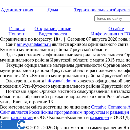
Администрация
Дума
Территориальная избирател
Главная
Открытые данные
О сайте
Новости
Видеоновости
Информация по ГО
Ограничение по возрасту:
18+
. | Сегодня: 07 августа 2026 года
Сайт
arhiv.yantaladm.ru
является архивом официального сайта 
Кутского муниципального района Иркутской области
Здесь расположены официальные материалы деятельности Орга
муниципального района Иркутской области с марта 2015 года по
Текущие официальные материалы деятельности Органов местно
муниципального района Иркутской области расположены на офи
поселения Усть-Кутского муниципального района Иркутской об
Электронная почта
infoyantaladm.ru
является официальной эле
поселения Усть-Кутского муниципального района Иркутской об
Почтовый адрес Органов местного самоуправления Янтальског
области для обращений граждан и юридических лиц Российская Ф
улица Еловая, строение 13
Все материалы сайта доступны по лицензии:
Creative Commons Att
Сайт является Российским программным продуктом и размещён
Сайт
разработан
в ООО КопыленКомпани и
размещён
в ООО Дом
© 2015 - 2026 Органы местного самоуправления Ян