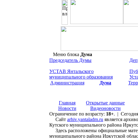
Меню блока
Дума
Председатель Думы
Деп
УСТАВ Янтальского
Пуб
муниципального образования
Уст
Администрация
Дума
Терр
Главная
Открытые данные
Новости
Видеоновости
Ограничение по возрасту:
18+
. | Сегодня
Сайт
arhiv.yantaladm.ru
является архиво
Кутского муниципального района Иркутс
Здесь расположены официальные материа
муниципального района Иркутской област