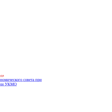
ода
ономического совета при
ции УКМО