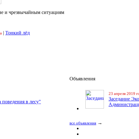
не и чрезвычайным ситуациям
|
Тонкий лёд
а
Объявления
23 апреля 2019 г
Заседание Эк
 поведения в лесу"
Администра
→
все объявления