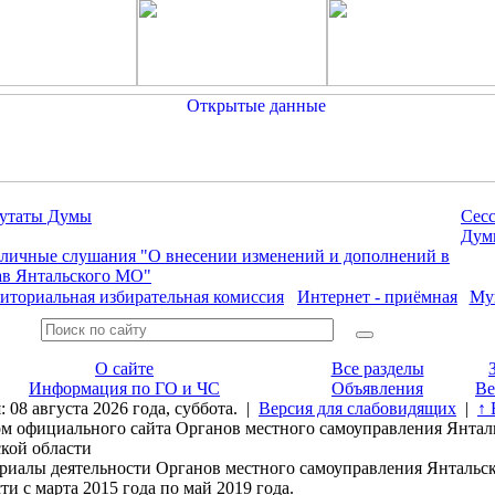
утаты Думы
Сес
Дум
личные слушания "О внесении изменений и дополнений в
ав Янтальского МО"
иториальная избирательная комиссия
Интернет - приёмная
Му
О сайте
Все разделы
Информация по ГО и ЧС
Объявления
Ве
: 08 августа 2026 года, суббота. |
Версия для слабовидящих
|
↑ 
м официального сайта Органов местного самоуправления Янталь
кой области
лы деятельности Органов местного самоуправления Янтальско
и с марта 2015 года по май 2019 года.