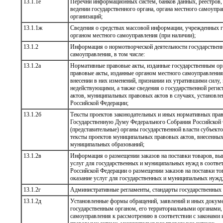
13.1.1е
Перечни информационных систем, банков данных, реестров,
ведении государственного органа, органа местного самоупр
организаций;
13.1.1ж
Сведения о средствах массовой информации, учрежденных 
органом местного самоуправления (при наличии);
13.1.2
Информация о нормотворческой деятельности государственн
самоуправления, в том числе:
13.1.2а
Нормативные правовые акты, изданные государственным о
правовые акты, изданные органом местного самоуправления
внесении в них изменений, признании их утратившими силу,
недействующими, а также сведения о государственной реги
актов, муниципальных правовых актов в случаях, установл
Российской Федерации;
13.1.2б
Тексты проектов законодательных и иных нормативных прав
Государственную Думу Федерального Собрания Российской 
(представительные) органы государственной власти субъект
тексты проектов муниципальных правовых актов, внесенных
муниципальных образований;
13.1.2в
Информация о размещении заказов на поставки товаров, вып
услуг для государственных и муниципальных нужд в соответ
Российской Федерации о размещении заказов на поставки то
оказание услуг для государственных и муниципальных нужд
13.1.2г
Административные регламенты, стандарты государственных
13.1.2д
Установленные формы обращений, заявлений и иных докум
государственным органом, его территориальными органами,
самоуправления к рассмотрению в соответствии с законам