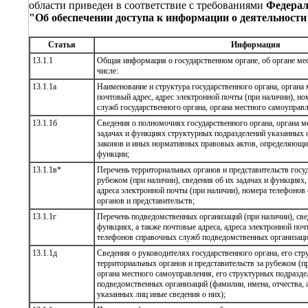
области приведен в соответствие с требованиями
Федерал
"Об обеспечении доступа к информации о деятельности
Статья
Информация
13.1.1
Общая информация о государственном органе, об органе ме
числе:
13.1.1а
Наименование и структура государственного органа, органа
почтовый адрес, адрес электронной почты (при наличии), н
служб государственного органа, органа местного самоуправ
13.1.1б
Сведения о полномочиях государственного органа, органа м
задачах и функциях структурных подразделений указанных о
законов и иных нормативных правовых актов, определяющих
функции;
13.1.1в*
Перечень территориальных органов и представительств госуд
рубежом (при наличии), сведения об их задачах и функциях, 
адреса электронной почты (при наличии), номера телефоно
органов и представительств;
13.1.1г
Перечень подведомственных организаций (при наличии), све
функциях, а также почтовые адреса, адреса электронной поч
телефонов справочных служб подведомственных организаци
13.1.1д
Сведения о руководителях государственного органа, его ст
территориальных органов и представительств за рубежом (п
органа местного самоуправления, его структурных подразде
подведомственных организаций (фамилии, имена, отчества, а
указанных лиц иные сведения о них);