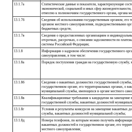
13.1.7а
Статистические данные и показатели, характеризующие сост
экономической, социальной и иных сфер жизнедеятельности,
отнесено к полномочиям государственного органа, органа м
13.1.7б
Сведения об использовании государственным органом, его 
органом местного самоуправления, подведомственными ор
бюджетных средств;
13.1.7в
Сведения о предоставленных организациям и индивидуальн
отсрочках, рассрочках, о списании задолженности по плат
системы Российской Федерации;
13.1.8
Информация о кадровом обеспечении государственного орга
самоуправления, в том числе:
13.1.8а
Порядок поступления граждан на государственную службу,
13.1.8б
Сведения о вакантных должностях государственной службы
государственном органе, его территориальных органах, о в
муниципальной службы, имеющихся в органе местного само
13.1.8в
Квалификационные требования к кандидатам на замещение 
государственной службы, вакантных должностей муниципал
13.1.8г
Условия и результаты конкурсов на замещение вакантных д
службы, вакантных должностей муниципальной службы;
13.1.8д
Номера телефонов, по которым можно получить информаци
вакантных должностей в государственном органе, его террит
местного самоуправления;