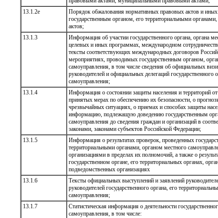
правовыми актами, муниципальными правовыми актами;
13.1.2е
Порядок обжалования нормативных правовых актов и иных
государственным органом, его территориальными органами
актов;
13.1.3
Информация об участии государственного органа, органа ме
целевых и иных программах, международном сотрудничеств
тексты соответствующих международных договоров Российс
мероприятиях, проводимых государственным органом, орга
самоуправления, в том числе сведения об официальных визи
руководителей и официальных делегаций государственного о
самоуправления;
13.1.4
Информация о состоянии защиты населения и территорий от
принятых мерах по обеспечению их безопасности, о прогно
чрезвычайных ситуациях, о приемах и способах защиты насе
информацию, подлежащую доведению государственным орга
самоуправления до сведения граждан и организаций в соотв
законами, законами субъектов Российской Федерации;
13.1.5
Информация о результатах проверок, проведенных государс
территориальными органами, органом местного самоуправл
организациями в пределах их полномочий, а также о результ
государственном органе, его территориальных органах, орга
подведомственных организациях
13.1.6
Тексты официальных выступлений и заявлений руководителе
руководителей государственного органа, его территориальны
самоуправления;
13.1.7
Статистическая информация о деятельности государственног
самоуправления, в том числе: