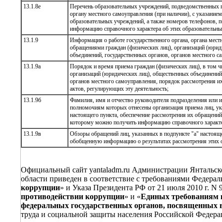
13.1.8е
Перечень образовательных учреждений, подведомственных г
органу местного самоуправления (при наличии), с указание
образовательных учреждений, а также номеров телефонов, 
информацию справочного характера об этих образовательны
13.1.9
Информация о работе государственного органа, органа мест
обращениями граждан (физических лиц), организаций (юрид
объединений, государственных органов, органов местного са
13.1.9а
Порядок и время приема граждан (физических лиц), в том ч
организаций (юридических лиц), общественных объединений,
органов местного самоуправления, порядок рассмотрения и
актов, регулирующих эту деятельность;
13.1.9б
Фамилия, имя и отчество руководителя подразделения или и
полномочиям которых отнесены организация приема лиц, ук
настоящего пункта, обеспечение рассмотрения их обращений,
которому можно получить информацию справочного характе
13.1.9в
Обзоры обращений лиц, указанных в подпункте "а" настояще
обобщенную информацию о результатах рассмотрения этих 
Официальный сайт yantaladm.ru Администрации Янтальско
области приведен в соответствие с требованиями Федеральн
коррупции
» и Указа Президента РФ от 21 июля 2010 г. N 
противодействии коррупции
» и «
Единых требованиям 
федеральных государственных органов, посвященных 
труда и социальной защиты населения Российской Федера