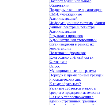
Паспорт муниципального
образования
Подведомственные организации
СМИ, учреждённые
Администрацией
Информационные системы, банки
данных, реестры и регистры
Администрации
Результаты проверок
Администрации сторонними
организациями в рамках их
компетенции
Полезная информация
Контрольно-счётный орган
Фотоархив
Опрос
Муниципальные программы
Порядок и время приема граждан
и юридических лиц
К кому обратиться?
Развитие субъектов малого и
среднего предпринимательства
СХЕМА теплоснабжения в
административных границах