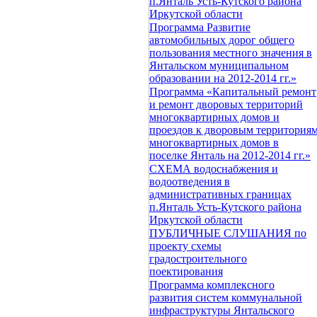
п.Янталь Усть-Кутского района
Иркутской области
Программа Развитие
автомобильных дорог общего
пользования местного значения в
Янтальском муниципальном
образовании на 2012-2014 гг.»
Программа «Капитальный ремонт
и ремонт дворовых территорий
многоквартирных домов и
проездов к дворовым территория
многоквартирных домов в
поселке Янталь на 2012-2014 гг.»
СХЕМА водоснабжения и
водоотведения в
административных границах
п.Янталь Усть-Кутского района
Иркутской области
ПУБЛИЧНЫЕ СЛУШАНИЯ по
проекту схемы
градостроительного
поектирования
Программа комплексного
развития систем коммунальной
инфраструктуры Янтальского