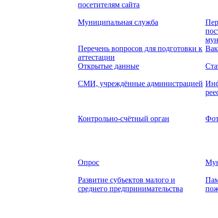
посетителям сайта
Муниципальная служба
Пер
пос
мун
Перечень вопросов для подготовки к
Вак
аттестации
Открытые данные
Ста
СМИ, учреждённые администрацией
Инф
рее
Контрольно-счётный орган
Фот
Опрос
Мун
Развитие субъектов малого и
Пам
среднего предпринимательства
пож