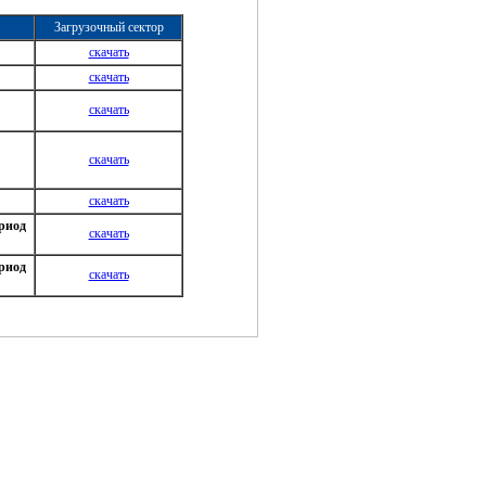
Загрузочный сектор
скачать
скачать
скачать
скачать
скачать
риод
скачать
риод
скачать