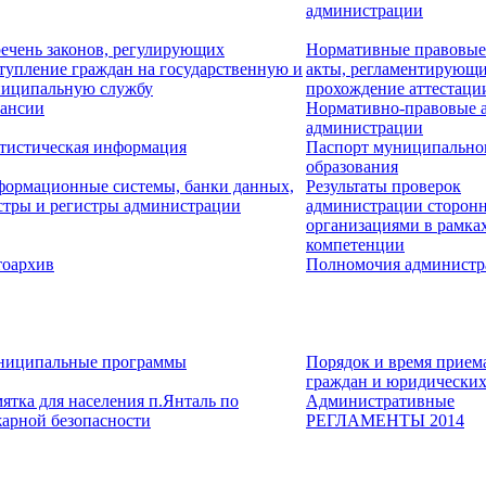
администрации
ечень законов, регулирующих
Нормативные правовые
тупление граждан на государственную и
акты, регламентирующ
иципальную службу
прохождение аттестаци
ансии
Нормативно-правовые 
администрации
тистическая информация
Паспорт муниципально
образования
ормационные системы, банки данных,
Результаты проверок
стры и регистры администрации
администрации сторон
организациями в рамка
компетенции
оархив
Полномочия администр
иципальные программы
Порядок и время прием
граждан и юридических
ятка для населения п.Янталь по
Административные
арной безопасности
РЕГЛАМЕНТЫ 2014