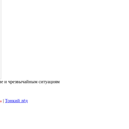
не и чрезвычайным ситуациям
|
Тонкий лёд
а