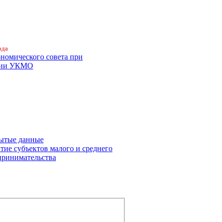
ода
ономического совета при
ции УКМО
ытые данные
тие субъектов малого и среднего
принимательства