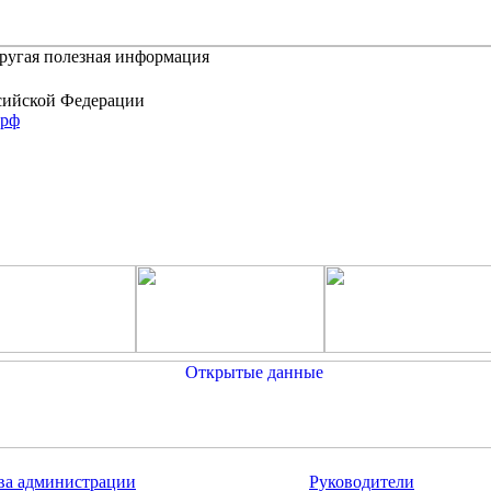
другая полезная информация
сийской Федерации
.рф
ва администрации
Руководители