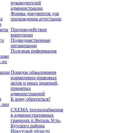
руководителей
администрации
Формы документов для
ие
прохождения аттестации
и
акты
Противодействие
коррупции
го
Подведомственные
организации
Полезная информация
ними
х их
ации
Порядок обжалования
нормативно-правовых
актов и иных решений,
принятых
администрацией
а
К кому обратиться?
 лиц
СХЕМА теплоснабжения
в административных
границах п.Янталь Усть-
Кутского района
Иркутской области