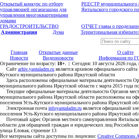
Открытый конкурс по отбору
РЕЕСТР муниципального 
управляющей организации для
Янтальского городского п
управления многоквартирными
домами
ГРАДОСТРОИТЕЛЬСТВО
ОТЧЕТ главы о проделанн
Администрация
Дума
Территориальная избирате
Главная
Открытые данные
О сайте
Новости
Видеоновости
Информация по Г
Ограничение по возрасту:
18+
. | Сегодня: 10 августа 2026 года
Сайт
arhiv.yantaladm.ru
является архивом официального сайта 
Кутского муниципального района Иркутской области
Здесь расположены официальные материалы деятельности Орга
муниципального района Иркутской области с марта 2015 года по
Текущие официальные материалы деятельности Органов местно
муниципального района Иркутской области расположены на офи
поселения Усть-Кутского муниципального района Иркутской об
Электронная почта
infoyantaladm.ru
является официальной эле
поселения Усть-Кутского муниципального района Иркутской об
Почтовый адрес Органов местного самоуправления Янтальског
области для обращений граждан и юридических лиц Российская Ф
улица Еловая, строение 13
Все материалы сайта доступны по лицензии:
Creative Commons Att