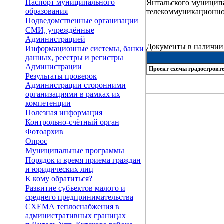
Паспорт муниципального
Янтальского муниципа
образования
телекоммуникационно
Подведомственные организации
СМИ, учреждённые
Администрацией
Документы в наличии
Информационные системы, банки
данных, реестры и регистры
Администрации
Проект схемы градостроит
Результаты проверок
Администрации сторонними
организациями в рамках их
компетенции
Полезная информация
Контрольно-счётный орган
Фотоархив
Опрос
Муниципальные программы
Порядок и время приема граждан
и юридических лиц
К кому обратиться?
Развитие субъектов малого и
среднего предпринимательства
СХЕМА теплоснабжения в
административных границах