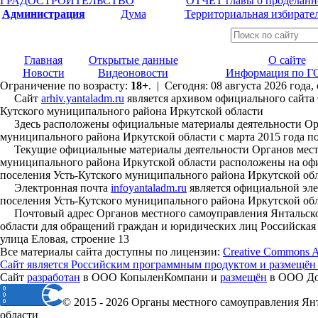
ГРАДОСТРОИТЕЛЬСТВО
ОТЧЕТ главы о проделанн
Администрация
Дума
Территориальная избирате
Главная
Открытые данные
О сайте
Новости
Видеоновости
Информация по Г
Ограничение по возрасту:
18+
. | Сегодня: 08 августа 2026 года,
Сайт
arhiv.yantaladm.ru
является архивом официального сайта 
Кутского муниципального района Иркутской области
Здесь расположены официальные материалы деятельности Орга
муниципального района Иркутской области с марта 2015 года по
Текущие официальные материалы деятельности Органов местно
муниципального района Иркутской области расположены на офи
поселения Усть-Кутского муниципального района Иркутской об
Электронная почта
infoyantaladm.ru
является официальной эле
поселения Усть-Кутского муниципального района Иркутской об
Почтовый адрес Органов местного самоуправления Янтальског
области для обращений граждан и юридических лиц Российская Ф
улица Еловая, строение 13
Все материалы сайта доступны по лицензии:
Creative Commons Att
Сайт является Российским программным продуктом и размещён
Сайт
разработан
в ООО КопыленКомпани и
размещён
в ООО Дом
© 2015 - 2026 Органы местного самоуправления Ян
области