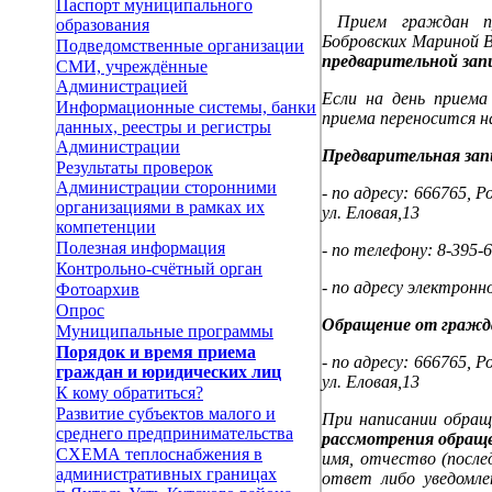
Паспорт муниципального
Прием граждан про
образования
Бобровских Мариной
Подведомственные организации
предварительной за
СМИ, учреждённые
Администрацией
Если на день приема
Информационные системы, банки
приема переносится н
данных, реестры и регистры
Администрации
Предварительная зап
Результаты проверок
Администрации сторонними
- по адресу: 666765, 
организациями в рамках их
ул. Еловая,13
компетенции
Полезная информация
- по телефону: 8-395-6
Контрольно-счётный орган
- по адресу электрон
Фотоархив
Опрос
Обращение от гражд
Муниципальные программы
Порядок и время приема
- по адресу: 666765, 
граждан и юридических лиц
ул. Еловая,13
К кому обратиться?
Развитие субъектов малого и
При написании обраще
среднего предпринимательства
рассмотрения обращ
СХЕМА теплоснабжения в
имя, отчество (после
административных границах
ответ либо уведомле