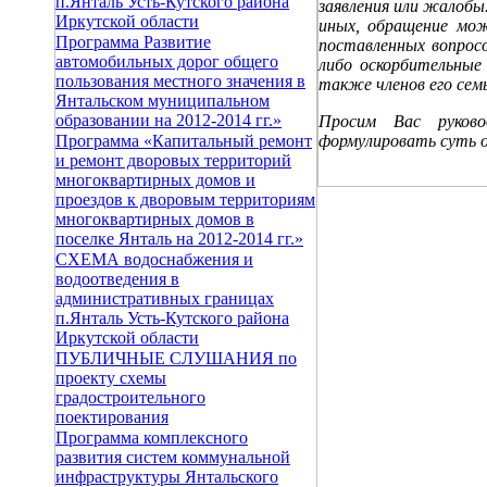
п.Янталь Усть-Кутского района
заявления или жалобы
Иркутской области
иных, обращение мо
Программа Развитие
поставленных вопрос
автомобильных дорог общего
либо оскорбительные
пользования местного значения в
также членов его сем
Янтальском муниципальном
образовании на 2012-2014 гг.»
Просим Вас руково
формулировать суть о
Программа «Капитальный ремонт
и ремонт дворовых территорий
многоквартирных домов и
проездов к дворовым территориям
многоквартирных домов в
поселке Янталь на 2012-2014 гг.»
СХЕМА водоснабжения и
водоотведения в
административных границах
п.Янталь Усть-Кутского района
Иркутской области
ПУБЛИЧНЫЕ СЛУШАНИЯ по
проекту схемы
градостроительного
поектирования
Программа комплексного
развития систем коммунальной
инфраструктуры Янтальского