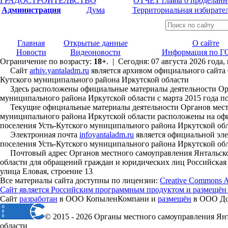
ГРАДОСТРОИТЕЛЬСТВО
ОТЧЕТ главы о проделанн
Администрация
Дума
Территориальная избирате
Главная
Открытые данные
О сайте
Новости
Видеоновости
Информация по Г
Ограничение по возрасту:
18+
. | Сегодня: 07 августа 2026 года
Сайт
arhiv.yantaladm.ru
является архивом официального сайта 
Кутского муниципального района Иркутской области
Здесь расположены официальные материалы деятельности Орга
муниципального района Иркутской области с марта 2015 года по
Текущие официальные материалы деятельности Органов местно
муниципального района Иркутской области расположены на офи
поселения Усть-Кутского муниципального района Иркутской об
Электронная почта
infoyantaladm.ru
является официальной эле
поселения Усть-Кутского муниципального района Иркутской об
Почтовый адрес Органов местного самоуправления Янтальског
области для обращений граждан и юридических лиц Российская Ф
улица Еловая, строение 13
Все материалы сайта доступны по лицензии:
Creative Commons Att
Сайт является Российским программным продуктом и размещён
Сайт
разработан
в ООО КопыленКомпани и
размещён
в ООО Дом
© 2015 - 2026 Органы местного самоуправления Ян
области